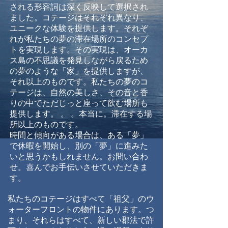
される形容詞は深く反映して選択され
ました。コテージはそれぞれ異なり、
ユニークな体験を提供します。それぞ
れが私たちの夢の滞在場所のコンセプ
トを実現します。その実現は、オーカ
ス島の不思議を発見しながら戻るため
の夢のような「家」を提供しますが、
それ以上のものです。私たちの夢のコ
テージは、自然の美しさ、その音と香
りの中でただじっと座って飲む場所も
提供します。 。 。本当に。滞在する場
所以上のものです。
時間と傾向がある場合は、ある「夢」
で休暇を開始し、別の「夢」に進みた
いと思うかもしれません。お問い合わ
せ。喜んでお手伝いさせていただきま
す。
私たちのコテージはすべて「祖父」のウ
ォーターフロントの物件にあります。つ
まり、それらはすべて、新しい郡法で許